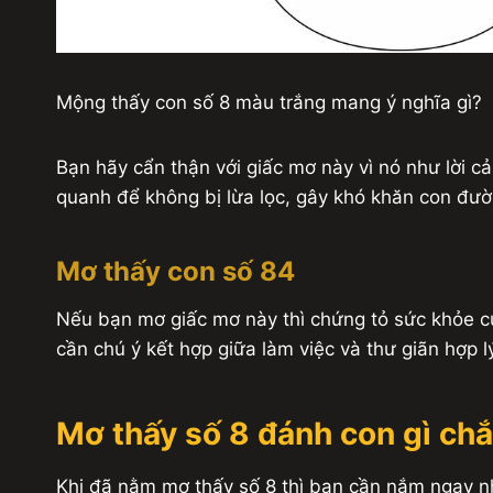
Mộng thấy con số 8 màu trắng mang ý nghĩa gì?
Bạn hãy cẩn thận với giấc mơ này vì nó như lời c
quanh để không bị lừa lọc, gây khó khăn con đư
Mơ thấy con số 84
Nếu bạn mơ giấc mơ này thì chứng tỏ sức khỏe c
cần chú ý kết hợp giữa làm việc và thư giãn hợp 
Mơ thấy số 8 đánh con gì ch
Khi đã nằm mơ thấy số 8 thì bạn cần nắm ngay n