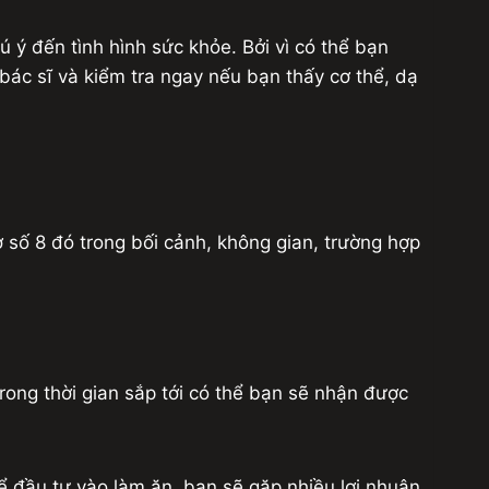
ý đến tình hình sức khỏe. Bởi vì có thể bạn
ác sĩ và kiểm tra ngay nếu bạn thấy cơ thể, dạ
 số 8 đó trong bối cảnh, không gian, trường hợp
trong thời gian sắp tới có thể bạn sẽ nhận được
ể đầu tư vào làm ăn, bạn sẽ gặp nhiều lợi nhuận.