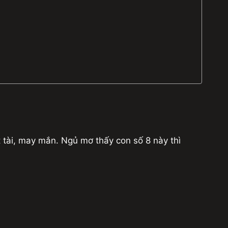
át tài, may mắn. Ngủ mơ thấy con số 8 này thì