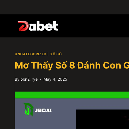
Skip
to
content
UNCATEGORIZED
|
XỔ SỐ
Mơ Thấy Số 8 Đánh Con Gì
By
pbn2_rye
May 4, 2025