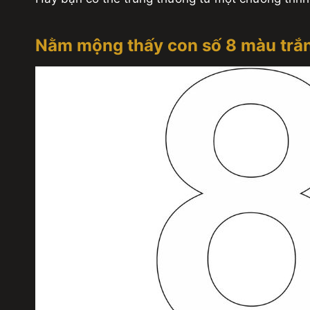
Nằm mộng thấy con số 8 màu trắ