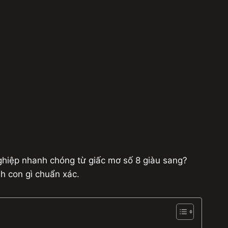
hiệp nhanh chóng từ giấc mơ số 8 giàu sang?
h con gì chuẩn xác.