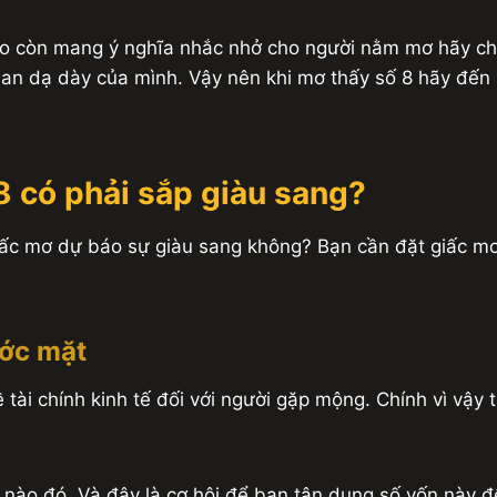
o còn mang ý nghĩa nhắc nhở cho người nằm mơ hãy chú 
an dạ dày của mình. Vậy nên khi mơ thấy số 8 hãy đến b
8 có phải sắp giàu sang?
giấc mơ dự báo sự giàu sang không? Bạn cần đặt giấc mơ
ước mặt
tài chính kinh tế đối với người gặp mộng. Chính vì vậy 
 nào đó. Và đây là cơ hội để bạn tận dụng số vốn này đ