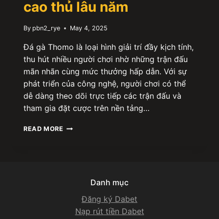
cao thủ lâu năm
By
pbn2_rye
May 4, 2025
Đá gà Thomo là loại hình giải trí đầy kịch tính,
thu hút nhiều người chơi nhờ những trận đấu
mãn nhãn cùng mức thưởng hấp dẫn. Với sự
phát triển của công nghệ, người chơi có thể
dễ dàng theo dõi trực tiếp các trận đấu và
tham gia đặt cược trên nền tảng…
LÀM
READ MORE
CHỦ
GAME
ĐÁ
GÀ
THOMO
Danh mục
VỚI
MẸO
Đăng ký Dabet
CHƠI
Nạp rút tiền Dabet
TỪ