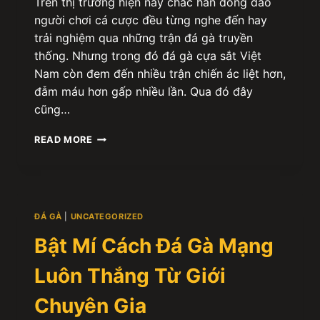
Trên thị trường hiện nay chắc hẳn đông đảo
người chơi cá cược đều từng nghe đến hay
trải nghiệm qua những trận đá gà truyền
thống. Nhưng trong đó đá gà cựa sắt Việt
Nam còn đem đến nhiều trận chiến ác liệt hơn,
đẫm máu hơn gấp nhiều lần. Qua đó đây
cũng…
ĐÁ
READ MORE
GÀ
CỰA
SẮT
LÀ
GÌ?
ĐÁ GÀ
|
UNCATEGORIZED
MỘT
SỐ
Bật Mí Cách Đá Gà Mạng
DÒNG
GÀ
Luôn Thắng Từ Giới
CỰA
SẮT
Chuyên Gia
ƯA