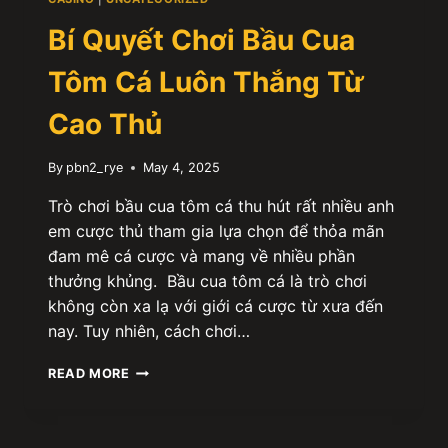
NHẤT
MÀ
Bí Quyết Chơi Bầu Cua
BẠN
NÊN
Tôm Cá Luôn Thắng Từ
BIẾT
Cao Thủ
By
pbn2_rye
May 4, 2025
Trò chơi bầu cua tôm cá thu hút rất nhiều anh
em cược thủ tham gia lựa chọn để thỏa mãn
đam mê cá cược và mang về nhiều phần
thưởng khủng. Bầu cua tôm cá là trò chơi
không còn xa lạ với giới cá cược từ xưa đến
nay. Tuy nhiên, cách chơi…
BÍ
READ MORE
QUYẾT
CHƠI
BẦU