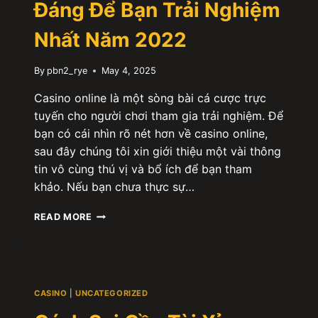
Đáng Để Bạn Trải Nghiệm
SANG
TRỌNG
Nhất Năm 2022
VÀ
UY
TÍN
By
pbn2_rye
May 4, 2025
Casino online là một sòng bài cá cược trực
tuyến cho người chơi tham gia trải nghiệm. Để
bạn có cái nhìn rõ nét hơn về casino online,
sau đây chúng tôi xin giới thiệu một vài thông
tin vô cùng thú vị và bổ ích để bạn tham
khảo. Nếu bạn chưa thực sự…
TỔNG
READ MORE
HỢP
CASINO
ONLINE
ĐÁNG
ĐỂ
CASINO
|
UNCATEGORIZED
BẠN
TRẢI