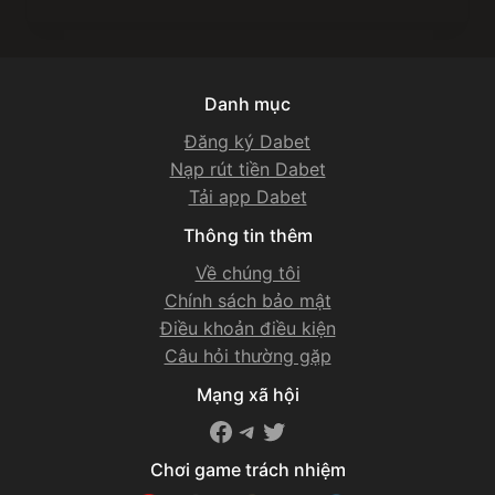
CHƠI
GAME
ROULETTE
VÀ
Danh mục
CÁC
KINH
Đăng ký Dabet
NGHIỆM
Nạp rút tiền Dabet
HỮU
Tải app Dabet
ÍCH
Thông tin thêm
Về chúng tôi
Chính sách bảo mật
Điều khoản điều kiện
Câu hỏi thường gặp
Mạng xã hội
Facebook
Telegram
Twitter
Chơi game trách nhiệm