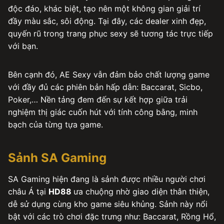
độc đáo, khác biệt, tạo nên một không gian giải trí
đầy màu sắc, sôi động. Tại đây, các dealer xinh đẹp,
quyến rũ trong trang phục sexy sẽ tương tác trực tiếp
với bạn.
Bên cạnh đó, AE Sexy vẫn đảm bảo chất lượng game
với đầy đủ các phiên bản hấp dẫn: Baccarat, Sicbo,
Poker,… Nền tảng đem đến sự kết hợp giữa trải
nghiệm thị giác cuốn hút với tính công bằng, minh
bạch của từng tựa game.
Sảnh SA Gaming
SA Gaming hiện đang là sảnh được nhiều người chơi
châu Á tại
HD88
ưa chuộng nhờ giao diện thân thiện,
dễ sử dụng cùng kho game siêu khủng. Sảnh này nổi
bật với các trò chơi đặc trưng như: Baccarat, Rồng Hổ,