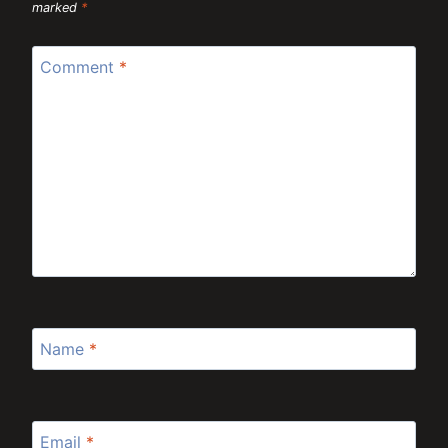
marked
*
Comment
*
Name
*
Email
*