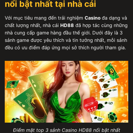
nổi bật nhất tại nhà cái
Với mục tiêu mang đến trải nghiệm
Casino
đa dạng và
chất lượng nhất, nhà cái
HD88
đã hợp tác cùng những
nhà cung cấp game hàng đầu thế giới. Dưới đây là 3
sảnh game được yêu thích và tin tưởng nhất, mỗi sảnh
đều có ưu điểm đáp ứng mọi sở thích người tham gia.
Điểm mặt top 3 sảnh Casino HD88 nổi bật nhất