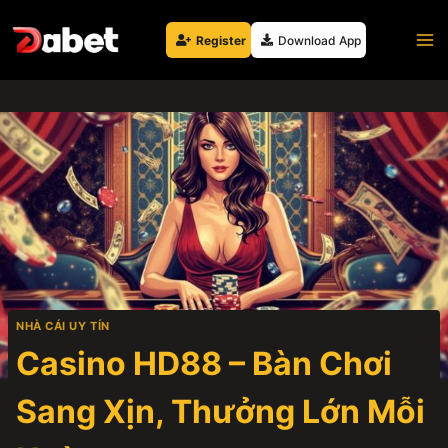
Skip
to
Register
Download App
content
NHÀ CÁI UY TÍN
Casino HD88 – Bàn Chơi
Sang Xịn, Thưởng Lớn Mỗi