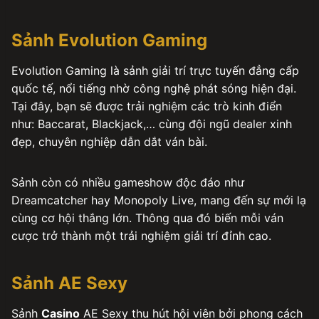
Sảnh Evolution Gaming
Evolution Gaming là sảnh giải trí trực tuyến đẳng cấp
quốc tế, nổi tiếng nhờ công nghệ phát sóng hiện đại.
Tại đây, bạn sẽ được trải nghiệm các trò kinh điển
như: Baccarat, Blackjack,… cùng đội ngũ dealer xinh
đẹp, chuyên nghiệp dẫn dắt ván bài.
Sảnh còn có nhiều gameshow độc đáo như
Dreamcatcher hay Monopoly Live, mang đến sự mới lạ
cùng cơ hội thắng lớn. Thông qua đó biến mỗi ván
cược trở thành một trải nghiệm giải trí đỉnh cao.
Sảnh AE Sexy
Sảnh
Casino
AE Sexy thu hút hội viên bởi phong cách