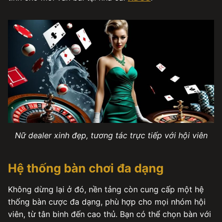
Nữ dealer xinh đẹp, tương tác trực tiếp với hội viên
Hệ thống bàn chơi đa dạng
Không dừng lại ở đó, nền tảng còn cung cấp một hệ
thống bàn cược đa dạng, phù hợp cho mọi nhóm hội
viên, từ tân binh đến cao thủ. Bạn có thể chọn bàn với